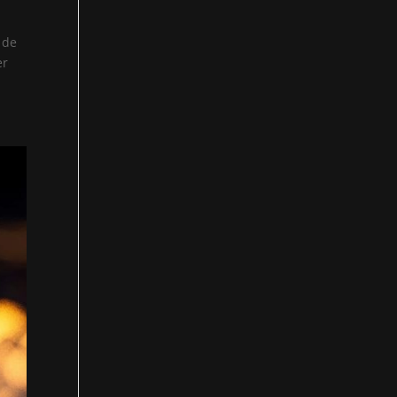
 de
er