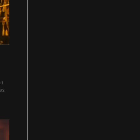
nd
as,