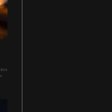
 être
eu