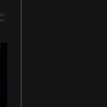
eb ?
bon