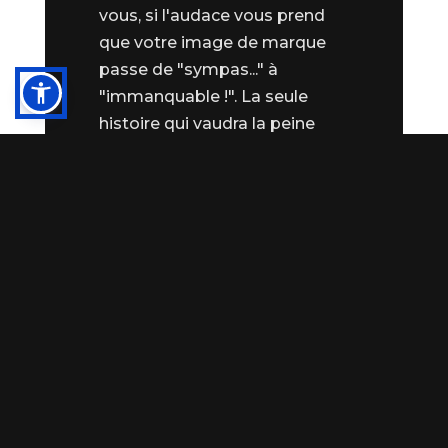
vous, si l'audace vous prend
que votre image de marque
passe de "sympas..." à
"immanquable !". La seule
histoire qui vaudra la peine
d’être racontée sera celle de
votre réussite, bien après que
vos doutes et préjugés se
soient évanouis. Alors, soyez
audacieux et rigoureux, vous
en serez les plus heureux !
Prendre rendez-vous
pour mon SEO