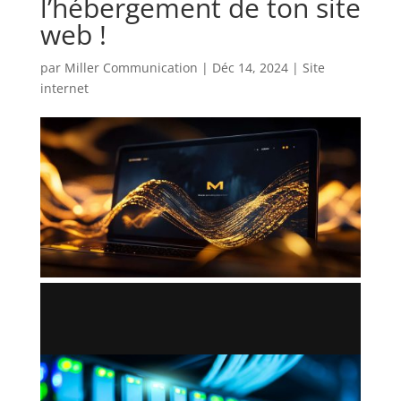
l’hébergement de ton site
web !
par
Miller Communication
|
Déc 14, 2024
|
Site
internet