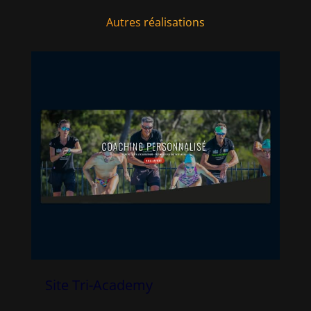
Autres réalisations
Site Tri-Academy
Si