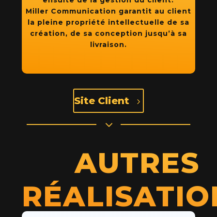
ensuite de la gestion du client.
Miller Communication garantit au client
la pleine propriété intellectuelle de sa
création, de sa conception jusqu’à sa
livraison.
Site Client
5
3
AUTRES
RÉALISATIO