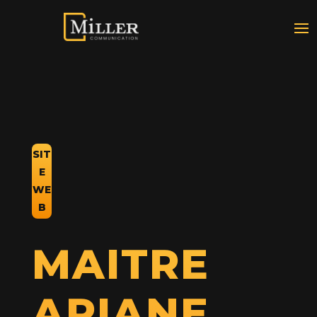
SIT
E
WE
B
MAITRE
ARIANE